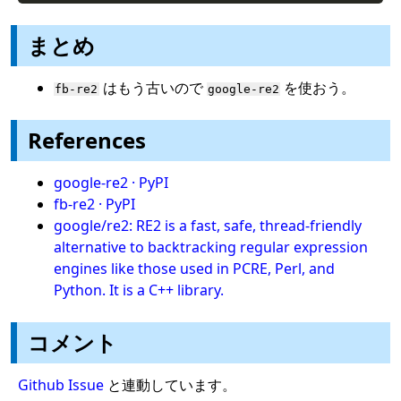
まとめ
はもう古いので
を使おう。
fb-re2
google-re2
References
google-re2 · PyPI
fb-re2 · PyPI
google/re2: RE2 is a fast, safe, thread-friendly
alternative to backtracking regular expression
engines like those used in PCRE, Perl, and
Python. It is a C++ library.
コメント
Github Issue
と連動しています。