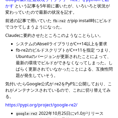
かす
という記事を5年前に書いたが、いろいろと状況が
変わっていたので最新の状況を記す。
前述の記事で用いていた
がpip install時にビルド
fb-re2
でコケてしまうようになった。
Claudeに要約させたところこのようなことらしい。
システムのAbseilライブラリがC++14以上を要求
fb-re2のビルドスクリプトがC++11を指定 つまり、
Ubuntuのバージョンが更新されたことによって、
最新の環境でビルドができなくなってしまった。し
ばらく更新されていなかったことによる、互換性問
題が発生していそう。
気付いたらGoogle公式が re2をPyPIに公開しており、こ
れがメンテナンスされているので、これに切り替えてみ
る。
https://pypi.org/project/google-re2/
2022年10月25日にv1.0がリリース
google-re2