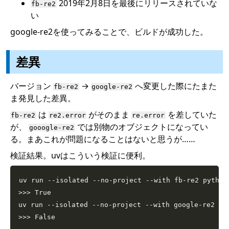
2019年2月8日を最後にリリースされていな
fb-re2
い
google-re2を使ってみることで、ビルドが成功した。
差異
バージョン
→
へ変更した際にたまた
fb-re2
google-re2
ま発見した差異。
は
がそのまま
を差していた
fb-re2
re2.error
re.error
が、
では別物のオブジェクトになってい
gooogle-re2
る。まあこれが問題になることはないと思うが……
検証結果。uvはこういう検証に便利。
uv run 
--isolated
 --no-project 
--with
 fb-re2 python
>>
>
 True

uv run 
--isolated
 --no-project 
--with
 google-re2 py
>>
>
 False