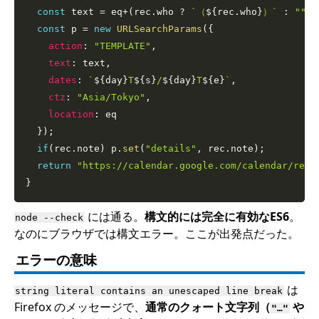
const
 text 
=
 eq
+
(
rec
.
who 
?
`
（
${
rec
.
who
}
）
`
:
""
)
;
const
 p 
=
new
URLSearchParams
(
{
action
:
"TEMPLATE"
,
text
:
 text
,
dates
:
`
${
day
}
T
${
s
}
/
${
day
}
T
${
e
}
`
,
ctz
:
"Asia/Tokyo"
,
location
:
 eq

}
)
;
if
(
rec
.
note
)
 p
.
set
(
"details"
,
 rec
.
note
)
;
return
"https://calendar.google.com/calendar/rend
}
には通る。
構文的には完全に有効なES6
。
node --check
なのにブラウザでは構文エラー。ここが出発点だった。
エラーの意味
は
string literal contains an unescaped line break
Firefox のメッセージで、
通常のクォート文字列（
や
"…"