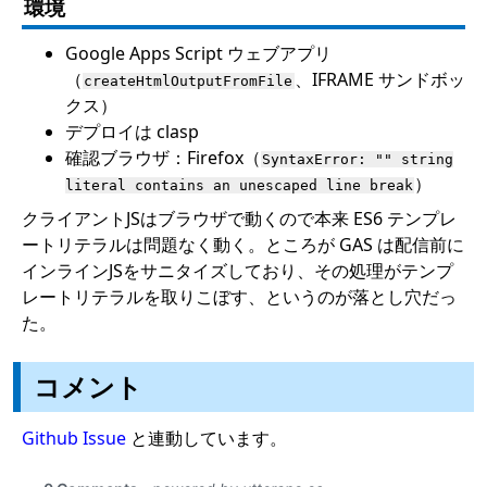
環境
Google Apps Script ウェブアプリ
（
、IFRAME サンドボッ
createHtmlOutputFromFile
クス）
デプロイは clasp
確認ブラウザ：Firefox（
SyntaxError: "" string
）
literal contains an unescaped line break
クライアントJSはブラウザで動くので本来 ES6 テンプレ
ートリテラルは問題なく動く。ところが GAS は配信前に
インラインJSをサニタイズしており、その処理がテンプ
レートリテラルを取りこぼす、というのが落とし穴だっ
た。
コメント
Github Issue
と連動しています。