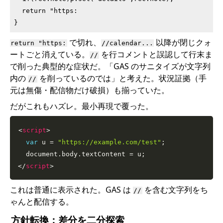
  return "https:

で切れ、
以降が閉じクォ
return "https:
//calendar...
ートごと消えている。
を行コメントと誤認して行末ま
//
で削った典型的な症状だ。「GAS のサニタイズが文字列
内の
を削っているのでは」と考えた。状況証拠（手
//
元は無傷・配信物だけ破損）も揃っていた。
だがこれもハズレ。最小再現で覆った。
<
script
>
var
 u 
=
"https://example.com/test"
;
  document
.
body
.
textContent 
=
 u
;
</
script
>
これは普通に表示された。GAS は
を含む文字列をち
//
ゃんと配信する。
方針転換：差分を二分探索