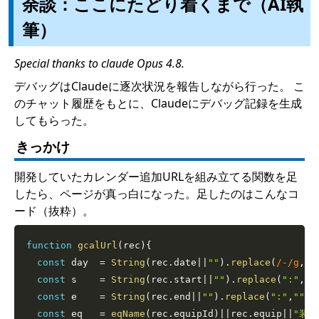
余談：ここにたどり着くまで（AI執
筆）
Special thanks to claude Opus 4.8.
デバッグはClaudeに逐次状況を報告しながら行った。 こ
のチャット履歴をもとに、Claudeにデバッグ記録を生成
してもらった。
きっかけ
開発していたカレンダー追加URLを組み立てる関数を足
したら、ページが真っ白になった。足したのはこんなコ
ード（抜粋）。
function
gcalUrl
(
rec
)
{
const
 day  
=
String
(
rec
.
date
||
""
)
.
replace
(
/
-
/
g
,
""
const
 s    
=
String
(
rec
.
start
||
""
)
.
replace
(
":"
,
""
const
 e    
=
String
(
rec
.
end
||
""
)
.
replace
(
":"
,
""
)
+
const
 eq   
=
eqName
(
rec
.
equipId
)
||
rec
.
equip
||
"装置