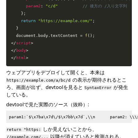
param2
:
"c/d"
// 後方の /入り文字列
}
;
return
"https://example.com/"
;
}
  document
.
body
.
textContent 
=
f
(
)
;
</
script
>
</
body
>
</
html
>
ウェブアプリをデプロイして開くと、本来は
の表示が期待されるとこ
https://example.com/a/bc/d
ろ、画面が出ず、devtoolを見ると
が発生
SyntaxError
している。
devtoolで見た実際のソース（抜粋）:
しか見えないことから、
return "https:
以降が消えていると推測される。
//example.com/...