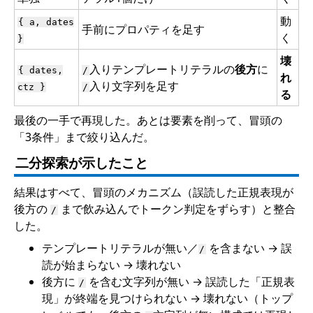
動
{ a, dates
手前にプロパティを足す
く
}
壊
入りテンプレートリテラルの
後方
に
{ dates,
/
れ
入り文字列を足す
ctz }
/
る
最後の一手で再現した。あとは要素を削って、冒頭の
「3条件」まで絞り込んだ。
二分探索が示したこと
結果はすべて、冒頭のメカニズム（誤読した正規表現が
後方の
まで飲み込んでトークン判定をずらす）と整合
/
した。
テンプレートリテラルが無い／
を含まない → 誤
/
読が始まらない → 壊れない
後方に
を含む文字列が無い → 誤読した「正規表
/
現」が終端を見つけられない → 壊れない（トップ