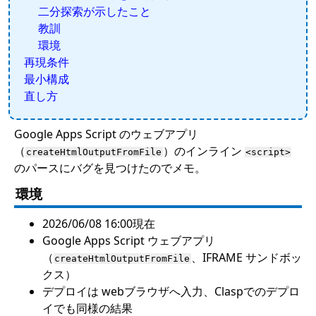
二分探索が示したこと
教訓
環境
再現条件
最小構成
直し方
Google Apps Script のウェブアプリ
（
）のインライン
createHtmlOutputFromFile
<script>
のパースにバグを見つけたのでメモ。
環境
2026/06/08 16:00現在
Google Apps Script ウェブアプリ
（
、IFRAME サンドボッ
createHtmlOutputFromFile
クス）
デプロイは webブラウザへ入力、Claspでのデプロ
イでも同様の結果