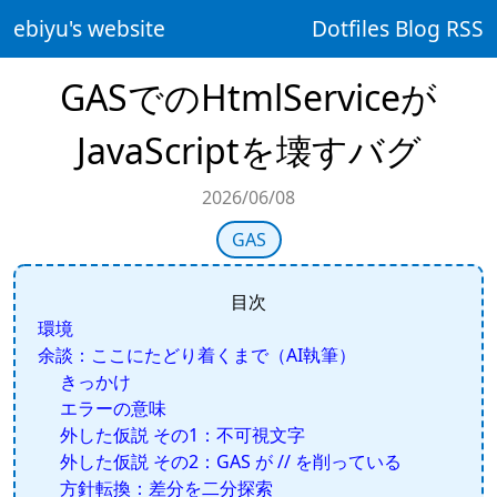
ebiyu's website
Dotfiles
Blog
RSS
GASでのHtmlServiceが
JavaScriptを壊すバグ
2026/06/08
GAS
目次
環境
余談：ここにたどり着くまで（AI執筆）
きっかけ
エラーの意味
外した仮説 その1：不可視文字
外した仮説 その2：GAS が // を削っている
方針転換：差分を二分探索