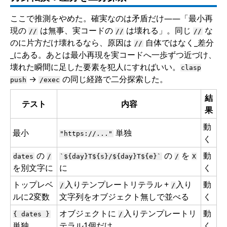
ここで推測をやめた。確実なのは矛盾だけ——「最小再
現の
は無事、実コードの
は壊れる」。同じ
な
//
//
//
のに片方だけ壊れるなら、原因は
自体ではなく_差分
//
_にある。あとは最小再現を実コードへ一歩ずつ近づけ、
壊れた瞬間に足した要素を犯人にすればいい。
clasp
→
の同じ経路で二分探索した。
push
/exec
結
テスト
内容
果
動
最小
単独
"https://..."
く
の
の
を
動
dates
/
`${day}T${s}/${day}T${e}`
/
X
を別文字に
に
く
トップレベ
入りテンプレートリテラル +
入り
動
/
/
ルに2変数
文字列をオブジェクト無しで並べる
く
オブジェクトに
入りテンプレートリ
動
{ dates }
/
単独
テラル1個だけ
く