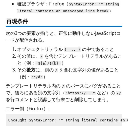
確認ブラウザ：Firefox（
SyntaxError: "" string
）
literal contains an unescaped line break
再現条件
次の3つの要素が揃うと、正常に動作しないJavaScriptコ
ードが配信される。
オブジェクトリテラル
の中であること
{ ... }
その値に、
を含むテンプレートリテラルがあるこ
/
と（例：
）
`${a}/${b}`
その
後方
に、別の
を含む文字列の値があること
/
（例：
）
"c/d"
テンプレートリテラル内の
のパースにバグがあること
/
で、後ろにある別の文字列（
など）の
"https://..."
//
を行コメントと誤認して行末ごと削除してしまう。
エラー例（Firefox）: