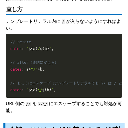
直し方
テンプレートリテラル内に
が入らないようにすればよ
/
い。
// before
dates
:
`
${
a
}
/
${
b
}
`
,
// after（連結に変える）
dates
:
 a
+
"/"
+
b
,
// もしくはエスケープ（テンプレートリテラルでも \/ は / と同
dates
:
`
${
a
}
\/
${
b
}
`
,
URL 側の
を
にエスケープすることでも対処が可
//
\/\/
能。