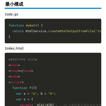
最小構成
Code.gs
function
doGet
(
)
{
return
 HtmlService
.
createHtmlOutputFromFile
(
'Inde
}
Index.html
<!
DOCTYPE
html
>
<
html
>
<
head
>
</
head
>
<
body
>
<
script
>
function
f
(
)
{
var
 a 
=
"a"
,
 b 
=
"b"
;
var
 o 
=
{
param1
:
`
${
a
}
/
${
b
}
`
,
// /入りテンプレートリテラ