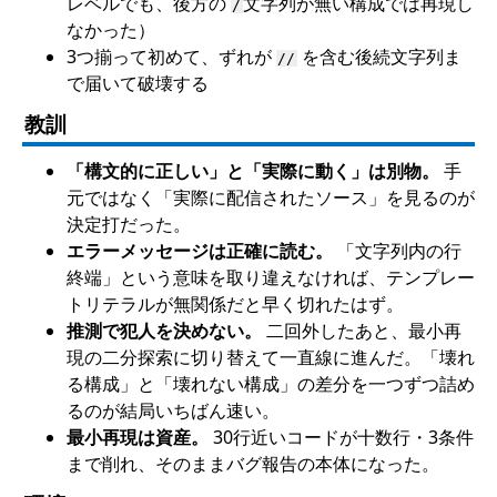
レベルでも、後方の
文字列が無い構成では再現し
/
なかった）
3つ揃って初めて、ずれが
を含む後続文字列ま
//
で届いて破壊する
教訓
「構文的に正しい」と「実際に動く」は別物。
手
元ではなく「実際に配信されたソース」を見るのが
決定打だった。
エラーメッセージは正確に読む。
「文字列内の行
終端」という意味を取り違えなければ、テンプレー
トリテラルが無関係だと早く切れたはず。
推測で犯人を決めない。
二回外したあと、最小再
現の二分探索に切り替えて一直線に進んだ。「壊れ
る構成」と「壊れない構成」の差分を一つずつ詰め
るのが結局いちばん速い。
最小再現は資産。
30行近いコードが十数行・3条件
まで削れ、そのままバグ報告の本体になった。