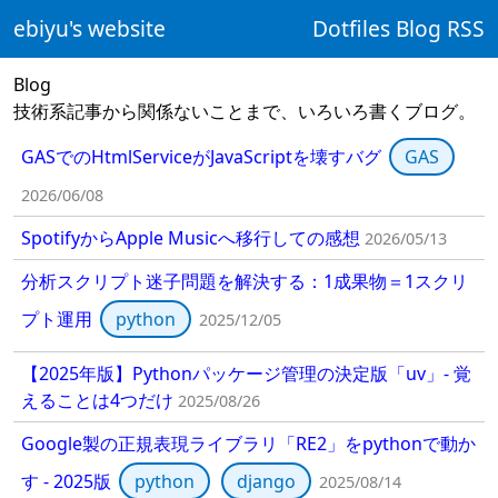
ebiyu's website
Dotfiles
Blog
RSS
Blog
技術系記事から関係ないことまで、いろいろ書くブログ。
GASでのHtmlServiceがJavaScriptを壊すバグ
GAS
2026/06/08
SpotifyからApple Musicへ移行しての感想
2026/05/13
分析スクリプト迷子問題を解決する：1成果物＝1スクリ
プト運用
python
2025/12/05
【2025年版】Pythonパッケージ管理の決定版「uv」- 覚
えることは4つだけ
2025/08/26
Google製の正規表現ライブラリ「RE2」をpythonで動か
す - 2025版
python
django
2025/08/14