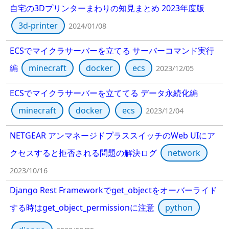
自宅の3Dプリンターまわりの知見まとめ 2023年度版
3d-printer
2024/01/08
ECSでマイクラサーバーを立てる サーバーコマンド実行
編
minecraft
docker
ecs
2023/12/05
ECSでマイクラサーバーを立ててる データ永続化編
minecraft
docker
ecs
2023/12/04
NETGEAR アンマネージドプラススイッチのWeb UIにア
クセスすると拒否される問題の解決ログ
network
2023/10/16
Django Rest Frameworkでget_objectをオーバーライド
する時はget_object_permissionに注意
python